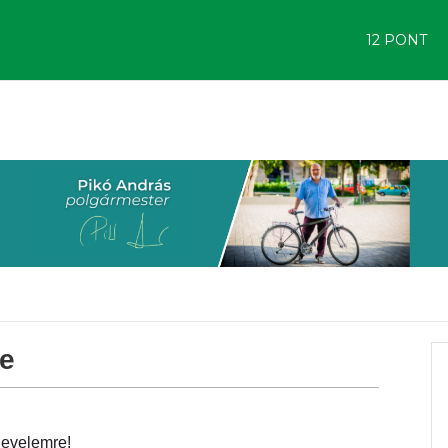
12 PONT
le
levelemre!